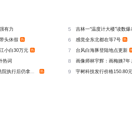
5
强有力
吉林一“温度计大楼”读数爆
6
带头休假
感觉全东北都在等7号
热
热
7
江小白30万元
台风白海豚登陆地点更新
热
8
成海外热词
画像师林宇辉：画梅姨7年
9
院执行后仍拿不到
宇树科技发行价格150.80元
热