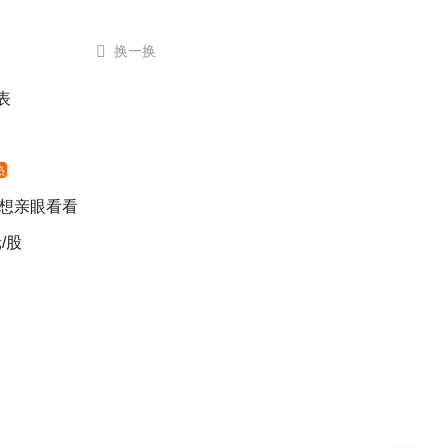

换一换
表
热
 想亲眼看看
/股