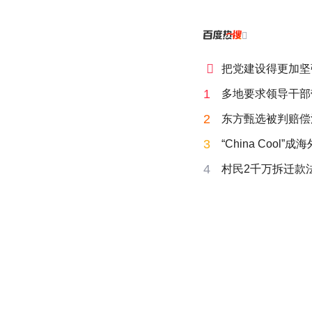


把党建设得更加坚
1
多地要求领导干部
2
东方甄选被判赔偿
3
“China Cool”
4
村民2千万拆迁款法