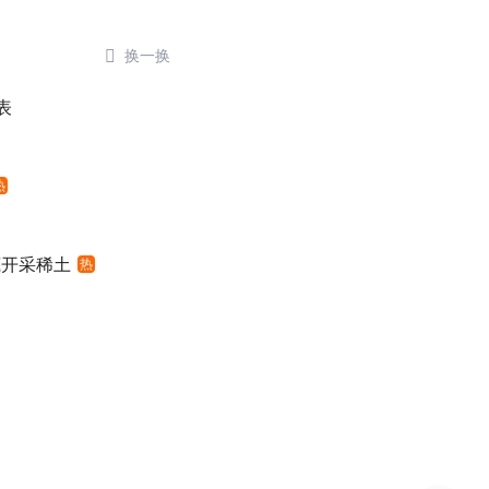

换一换
表
热
底开采稀土
热