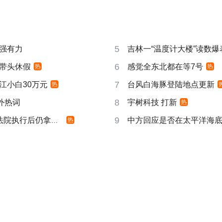
5
强有力
吉林一“温度计大楼”读数爆
6
带头休假
感觉全东北都在等7号
热
热
7
江小白30万元
台风白海豚登陆地点更新
热
8
成海外热词
宇树科技 打新
热
9
院执行后仍拿不到
中方回应是否在太平洋海
热